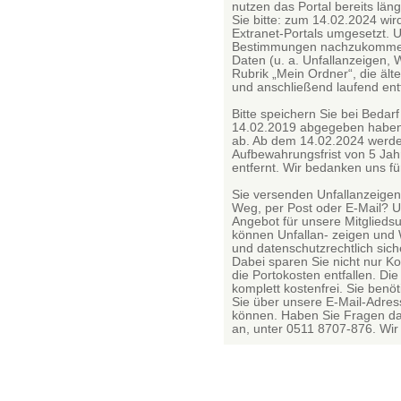
nutzen das Portal bereits lä
Sie bitte: zum 14.02.2024 wi
Extranet-Portals umgesetzt. 
Bestimmungen nachzukommen
Daten (u. a. Unfallanzeigen, 
Rubrik „Mein Ordner“, die älte
und anschließend laufend entf
Bitte speichern Sie bei Bedar
14.02.2019 abgegeben haben 
ab. Ab dem 14.02.2024 werden
Aufbewahrungsfrist von 5 Jah
entfernt. Wir bedanken uns fü
Sie versenden Unfallanzeigen
Weg, per Post oder E-Mail? Un
Angebot für unsere Mitglied
können Unfallan- zeigen und
und datenschutzrechtlich sich
Dabei sparen Sie nicht nur Ko
die Portokosten entfallen. Die
komplett kostenfrei. Sie benö
Sie über unsere E-Mail-Adr
können. Haben Sie Fragen da
an, unter 0511 8707-876. Wir